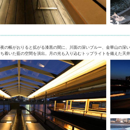
、夜の帳がおりると拡がる漆黒の闇に、川面の深いブルー、金華山の深
落ち着いた藍の空間を演出。月の光も入り込むトップライトを備えた天