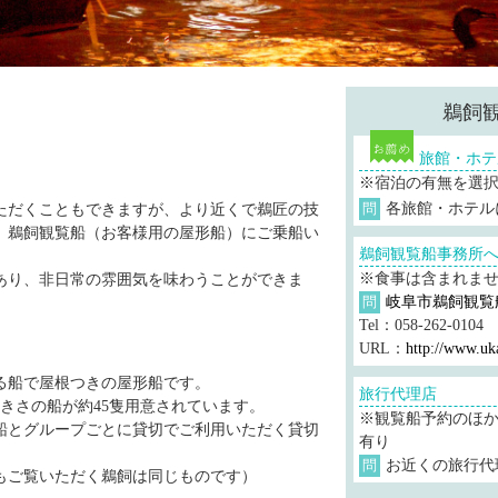
鵜飼
力
旅館・ホテ
※宿泊の有無を選
各旅館・ホテル
ただくこともできますが、より近くで鵜匠の技
問
、鵜飼観覧船（お客様用の屋形船）にご乗船い
鵜飼観覧船事務所
※食事は含まれま
あり、非日常の雰囲気を味わうことができま
岐阜市鵜飼観覧
問
Tel：058-262-0104
URL：
http://www.uka
る船で屋根つきの屋形船です。
旅行代理店
大きさの船が約45隻用意されています。
※観覧船予約のほ
船とグループごとに貸切でご利用いただく貸切
有り
お近くの旅行代
問
もご覧いただく鵜飼は同じものです）