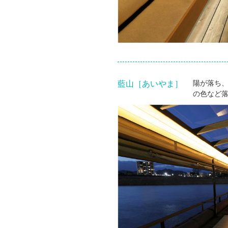
藍山［あいやま］
陽が落ち
の色など