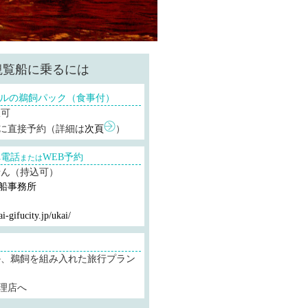
観覧船に乗るには
ルの鵜飼パック（食事付）
択可
に直接予約（詳細は
次頁
）
へ電話
WEB予約
または
せん（持込可）
船事務所
i-gifucity.jp/ukai/
か、鵜飼を組み入れた旅行プラン
理店へ