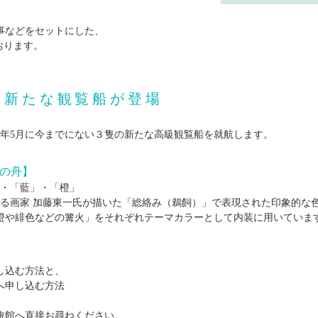
事などをセットにした、
おります。
に新たな観覧船が登場
4年5月に今までにない３隻の新たな高級観覧船を就航します。
つの舟】
」・「藍」・「橙」
する画家 加藤東一氏が描いた「総絡み（鵜飼）」で表現された印象的な色
橙や緋色などの篝火」をそれぞれテーマカラーとして内装に用いていま
し込む方法と、
へ申し込む方法
旅館へ直接お尋ねください。