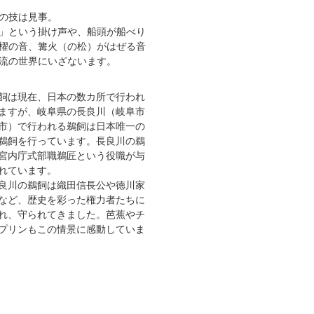
匠の技は見事。
」という掛け声や、船頭が船べり
櫂の音、篝火（の松）がはぜる音
風流の世界にいざないます。
は現在、日本の数カ所で行われ
ますが、岐阜県の長良川（岐阜市
市）で行われる鵜飼は日本唯一の
鵜飼を行っています。長良川の鵜
宮内庁式部職鵜匠という役職が与
れています。
川の鵜飼は織田信長公や徳川家
など、歴史を彩った権力者たちに
れ、守られてきました。芭蕉やチ
プリンもこの情景に感動していま