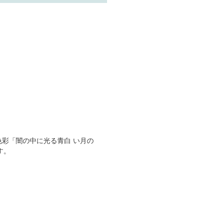
彩「闇の中に光る青白 い月の
す。