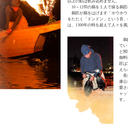
以上の鮎は飲み込めません。
10～12羽の鵜を１人で操る鵜
鵜匠が鵜をはげます「ホウホウ
をたたく「ドンドン」という音、
は、1300年の時を超えて人々を
鵜飼
てい
と関
御料
匠は
えら
長良
康公
愛さ
ャッ
す。