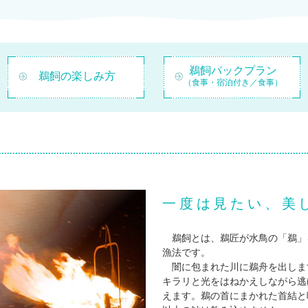
鵜飼パックプラン
鵜飼の楽しみ方
（食事・宿泊付き／食事）
一度は見たい、美
鵜飼とは、鵜匠が水鳥の「鵜」
漁法です。
闇に包まれた川に鵜舟を出しま
キラリと光をはねかえしながら逃
えます。鵜の首にまかれた首結と