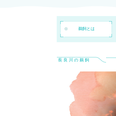
鵜飼とは
長良川の鵜飼