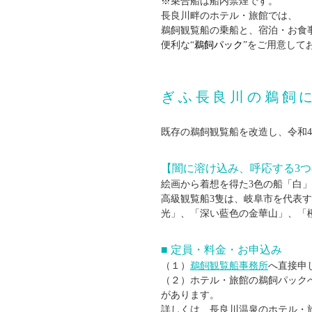
※乗合船は船内禁煙です。
長良川畔のホテル・旅館では、
鵜飼観覧船の乗船と、宿泊・お食
便利な“
鵜飼パック
”をご用意して
ぎふ長良川の鵜飼
既存の鵜飼観覧船を改造し、令和
【闇に溶け込み、呼応する3
絵画から着想を得た3色の船「白
高級観覧船3隻は、岐阜市を代表
光」、「深い藍色の金華山」、「
■ 定員・料金・お申込み
（１）
鵜飼観覧船事務所
へ直接申
（２）ホテル・旅館の鵜飼パック
があります。
詳しくは、長良川温泉のホテル・