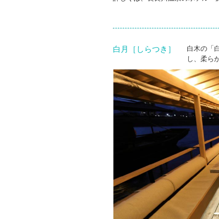
白月［しらつき］
白木の「
し、柔ら