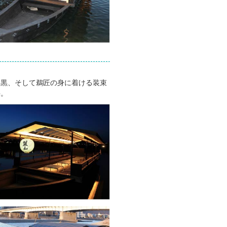
い黒、そして鵜匠の身に着ける装束
井。