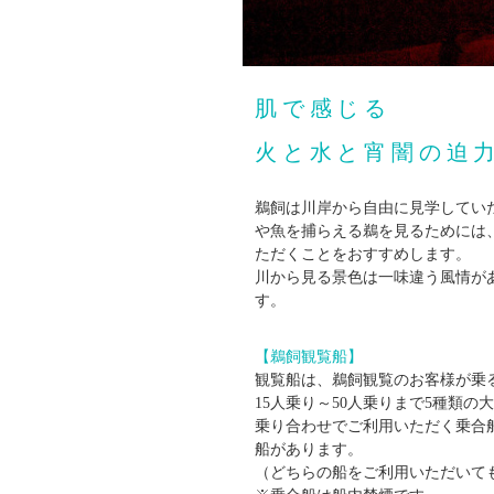
肌で感じる
火と水と宵闇の迫
鵜飼は川岸から自由に見学してい
や魚を捕らえる鵜を見るためには
ただくことをおすすめします。
川から見る景色は一味違う風情が
す。
【鵜飼観覧船】
観覧船は、鵜飼観覧のお客様が乗
15人乗り～50人乗りまで5種類の
乗り合わせでご利用いただく乗合
船があります。
（どちらの船をご利用いただいて