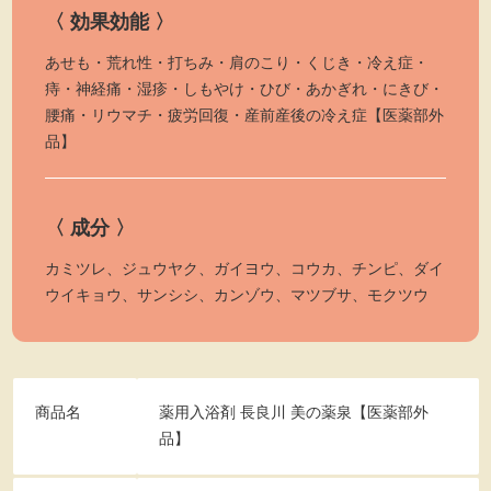
〈 効果効能 〉
あせも・荒れ性・打ちみ・肩のこり・くじき・冷え症・
痔・神経痛・湿疹・しもやけ・ひび・あかぎれ・にきび・
腰痛・リウマチ・疲労回復・産前産後の冷え症【医薬部外
品】
〈 成分 〉
カミツレ、ジュウヤク、ガイヨウ、コウカ、チンピ、ダイ
ウイキョウ、サンシシ、カンゾウ、マツブサ、モクツウ
商品名
薬用入浴剤 長良川 美の薬泉【医薬部外
品】