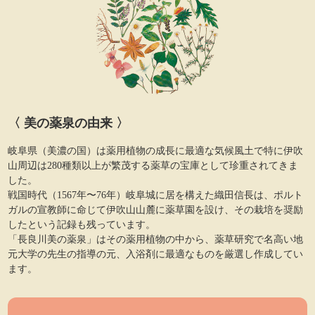
〈 美の薬泉の由来 〉
岐阜県（美濃の国）は薬用植物の成長に最適な気候風土で特に伊吹
山周辺は280種類以上が繁茂する薬草の宝庫として珍重されてきま
した。
戦国時代（1567年〜76年）岐阜城に居を構えた織田信長は、ポルト
ガルの宣教師に命じて伊吹山山麓に薬草園を設け、その栽培を奨励
したという記録も残っています。
「長良川美の薬泉」はその薬用植物の中から、薬草研究で名高い地
元大学の先生の指導の元、入浴剤に最適なものを厳選し作成してい
ます。