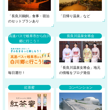
「長良川鵜飼」食事・宿泊
「日帰り温泉」など
のセットプランあり
高速バスで岐阜市から白川
長良川温泉女将会
郷に行こう！
「長良川温泉女将会」地元
毎日運行！
の情報をブログ発信
紅茶蜜
コンベンション