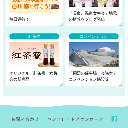
「長良川温泉女将会」地元
毎日運行！
の情報をブログ発信
紅茶蜜
コンベンション
オリジナル「紅茶蜜」女将
「周辺の催事場・会議室」
会の新商品
コンベンション施設等
｜
｜