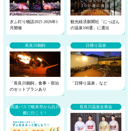
ぎふ灯り物語2025 2026年1
観光経済新聞社「にっぽん
月開催
の温泉100選」に選出
長良川鵜飼
日帰り温泉
「長良川鵜飼」食事・宿泊
「日帰り温泉」など
のセットプランあり
高速バスで岐阜市から白川
長良川温泉女将会
郷に行こう！