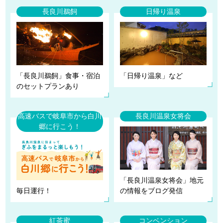
長良川鵜飼
日帰り温泉
「長良川鵜飼」食事・宿泊
「日帰り温泉」など
のセットプランあり
高速バスで岐阜市から白川
長良川温泉女将会
郷に行こう！
「長良川温泉女将会」地元
毎日運行！
の情報をブログ発信
紅茶蜜
コンベンション